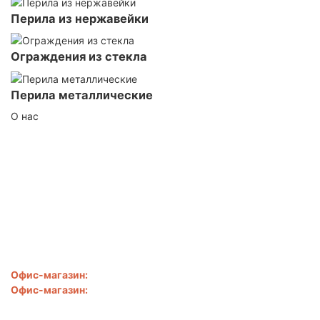
Перила из нержавейки
Ограждения из стекла
Перила металлические
О нас
ЦЕНОВАЯ ПОЛИТИКА
Наши цены всегда ниже.
Найдёте дешевле снизим
ЕЩЁ!.
Написать
ООО "Сибирь-SV"
Офис-магазин:
Новороссийск
,
ул. Свободы, д. 28
Офис-магазин:
Новороссийск
,
ул. Золотая рыбка, д. 1б
8 918 050-57-00