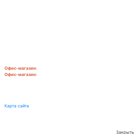
Наши цены всегда ниже.
Найдёте дешевле снизим
ЕЩЁ!.
Написать
ООО "Сибирь-SV"
Офис-магазин:
Новороссийск
,
ул. Свободы, д. 28
Офис-магазин:
Новороссийск
,
ул. Золотая рыбка, д. 1б
8 918 050-57-00
sibirsv@mail.ru
Пн.-Сб.: 9:00 - 19:00
Карта сайта
Производство лестниц и ограждений Новороссийск, Анапа,
Геленджик © 2020
Закрыть