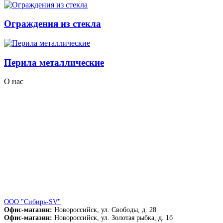
Ограждения из стекла
Перила металлические
О нас
ЦЕНОВАЯ ПОЛИТИКА
Наши цены всегда ниже.
Найдёте дешевле снизим
ЕЩЁ!.
Написать
ООО "Сибирь-SV"
Офис-магазин:
Новороссийск
,
ул. Свободы, д. 28
Офис-магазин:
Новороссийск
,
ул. Золотая рыбка, д. 1б