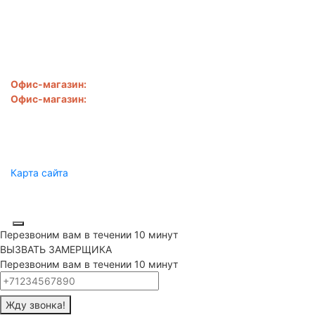
Найдёте дешевле снизим
ЕЩЁ!.
Написать
ООО "Сибирь-SV"
Офис-магазин:
Новороссийск
,
ул. Свободы, д. 28
Офис-магазин:
Новороссийск
,
ул. Золотая рыбка, д. 1б
8 918 050-57-00
sibirsv@mail.ru
Пн.-Сб.: 9:00 - 19:00
Карта сайта
Производство лестниц и ограждений Новороссийск, Анапа,
Геленджик © 2020
Перезвоним вам в течении 10 минут
ВЫЗВАТЬ ЗАМЕРЩИКА
Перезвоним вам в течении 10 минут
Жду звонка!