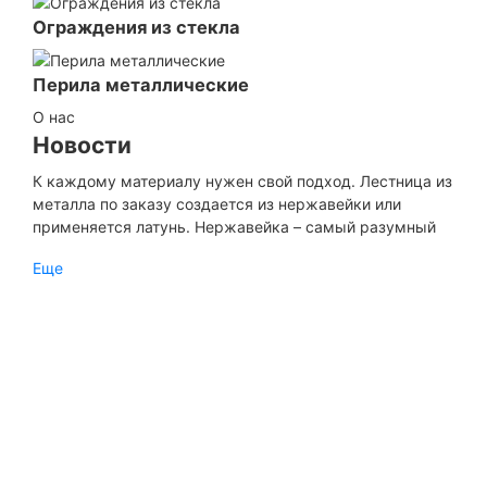
Ограждения из стекла
Перила металлические
О нас
Новости
К каждому материалу нужен свой подход. Лестница из
металла по заказу создается из нержавейки или
применяется латунь. Нержавейка – самый разумный
способ сделать интерьер незабываемым и если
Еще
конструкцию планируется использовать в местах
общественного назначения...