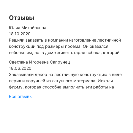
Отзывы
Юлия Михайловна
18.10.2020
Решили заказать в компании изготовление лестничной
конструкции под размеры проема. Он оказался
небольшим, но в доме живет старая собака, которой
сложновато передвигаться по неудобным ступенькам...
Светлана Игоревна Сапрунец
18.06.2020
Заказывали декор на лестничную конструкцию в виде
перил и поручней из латунного материала. Искали
фирму, которая способна выполнить эти работы на
высоком качественном уровне, гарантируя
Все отзывы
длительную эксплуатацию...
ЦЕНОВАЯ ПОЛИТИКА
Наши цены всегда ниже.