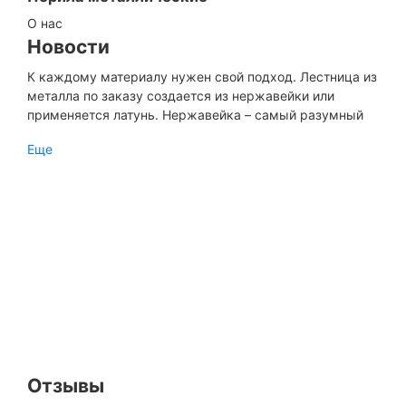
О нас
Новости
К каждому материалу нужен свой подход. Лестница из
металла по заказу создается из нержавейки или
применяется латунь. Нержавейка – самый разумный
способ сделать интерьер незабываемым и если
Еще
конструкцию планируется использовать в местах
общественного назначения...
Отзывы