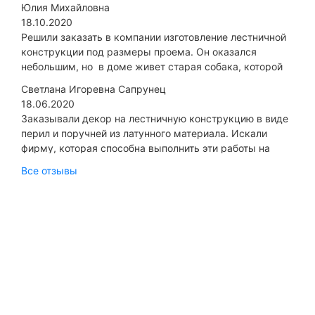
Юлия Михайловна
18.10.2020
Решили заказать в компании изготовление лестничной
конструкции под размеры проема. Он оказался
небольшим, но в доме живет старая собака, которой
сложновато передвигаться по неудобным ступенькам...
Светлана Игоревна Сапрунец
18.06.2020
Заказывали декор на лестничную конструкцию в виде
перил и поручней из латунного материала. Искали
фирму, которая способна выполнить эти работы на
высоком качественном уровне, гарантируя
Все отзывы
длительную эксплуатацию...
ЦЕНОВАЯ ПОЛИТИКА
Наши цены всегда ниже.
Найдёте дешевле снизим
ЕЩЁ!.
Написать