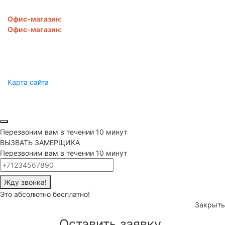
ООО "Сибирь-SV"
Офис-магазин:
Новороссийск
,
ул. Свободы, д. 28
Офис-магазин:
Новороссийск
,
ул. Золотая рыбка, д. 1б
8 918 050-57-00
sibirsv@mail.ru
Пн.-Сб.: 9:00 - 19:00
Карта сайта
Производство лестниц и ограждений Новороссийск, Анапа,
Геленджик © 2020
Перезвоним вам в течении 10 минут
ВЫЗВАТЬ ЗАМЕРЩИКА
Перезвоним вам в течении 10 минут
Жду звонка!
Это абсолютно бесплатно!
Закрыть
Оставить заявку