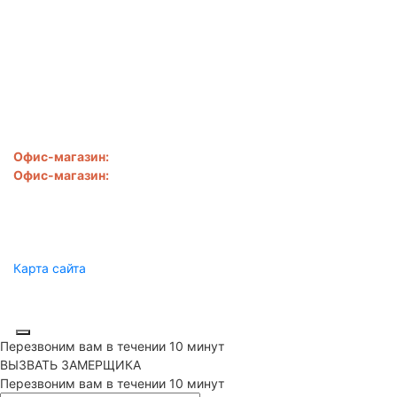
Наши цены всегда ниже.
Найдёте дешевле снизим
ЕЩЁ!.
Написать
ООО "Сибирь-SV"
Офис-магазин:
Новороссийск
,
ул. Свободы, д. 28
Офис-магазин:
Новороссийск
,
ул. Золотая рыбка, д. 1б
8 918 050-57-00
sibirsv@mail.ru
Пн.-Сб.: 9:00 - 19:00
Карта сайта
Производство лестниц и ограждений Новороссийск, Анапа,
Геленджик © 2020
Перезвоним вам в течении 10 минут
ВЫЗВАТЬ ЗАМЕРЩИКА
Перезвоним вам в течении 10 минут