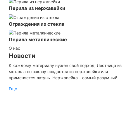
Перила из нержавейки
Ограждения из стекла
Перила металлические
О нас
Новости
К каждому материалу нужен свой подход. Лестница из
металла по заказу создается из нержавейки или
применяется латунь. Нержавейка – самый разумный
способ сделать интерьер незабываемым и если
Еще
конструкцию планируется использовать в местах
общественного назначения...